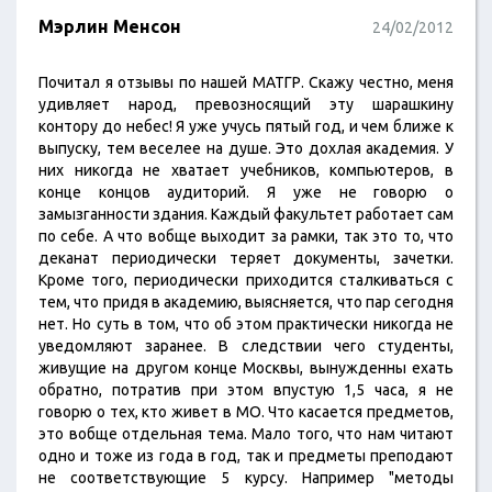
Мэрлин Менсон
24/02/2012
Почитал я отзывы по нашей МАТГР. Скажу честно, меня
удивляет народ, превозносящий эту шарашкину
контору до небес! Я уже учусь пятый год, и чем ближе к
выпуску, тем веселее на душе. Это дохлая академия. У
них никогда не хватает учебников, компьютеров, в
конце концов аудиторий. Я уже не говорю о
замызганности здания. Каждый факультет работает сам
по себе. А что вобще выходит за рамки, так это то, что
деканат периодически теряет документы, зачетки.
Кроме того, периодически приходится сталкиваться с
тем, что придя в академию, выясняется, что пар сегодня
нет. Но суть в том, что об этом практически никогда не
уведомляют заранее. В следствии чего студенты,
живущие на другом конце Москвы, вынужденны ехать
обратно, потратив при этом впустую 1,5 часа, я не
говорю о тех, кто живет в МО. Что касается предметов,
это вобще отдельная тема. Мало того, что нам читают
одно и тоже из года в год, так и предметы преподают
не соответствующие 5 курсу. Например "методы