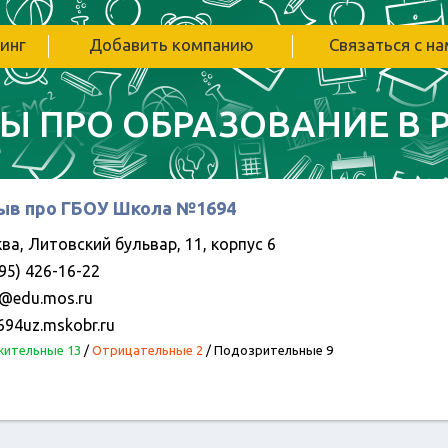
инг
Добавить компанию
Связаться с н
Ы ПРО ОБРАЗОВАНИЕ В 
ыв про ГБОУ Школа №1694
ва, Литовский бульвар, 11, корпус 6
95) 426-16-22
@edu.mos.ru
694uz.mskobr.ru
ительные 13
/
Отрицательные 2
/
Подозрительные 9