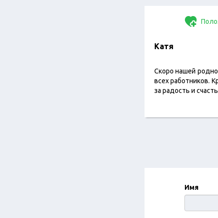
Поло
Катя
Скоро нашей родной
всех работников. К
за радость и счаст
Имя