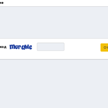
ие
 код
От