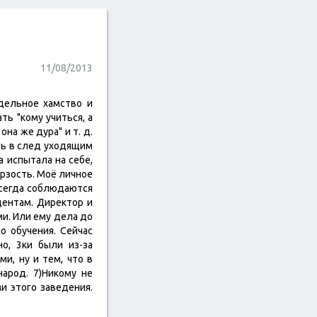
11/08/2013
едельное хамство и
ь "кому учиться, а
она же дура" и т. д.
ть в след уходящим
 испытала на себе,
ерзость. Моё личное
всегда соблюдаются
дентам. Директор и
ми. Или ему дела до
о обучения. Сейчас
о, 3ки были из-за
и, ну и тем, что в
народ. 7)Никому не
и этого заведения.