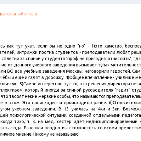
цательный отзыв
ь как тут учат, если бы не одно "но" - 1)это хамство, беспр
ателей, интрижки против студентов - преподаватели любят решат
 сплетни за спиной у студента "проф не пригодна, отчислить", "да 
ние от данного учебного заведения вызывает тупая мстительнос
ли ВО все учебные заведения Москвы, наговорили гадостей. Сама
чёбы и ещё и гадят в дорожку. 4)Общее впечатление - училище м
 советую. 5)Самое интересное тут то, что решения директора не 
ллективом, который иногда за спиной руководителя "гадит" сту
 что творят некие мерзкие особы, что называются преподавателя
е в этом. Это происходит и происходило ранее. 6)Относительн
ругом учебном заведении. В 13 училась на 4ки и 3ки. Возможн
ей психологической ситуации, созданной отдельными педагогам
когда тихо, т. к. на мед. сестёр идёт недисциплинированный 
ать сюда. Рано или поздно вы столкнётесь со всеми прелестям
 личное мнение. Никому не навязываю.