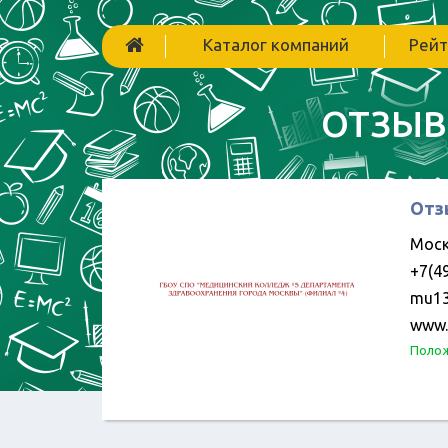
Каталог компаний
Рейт
ОТЗЫВ
Отз
Моск
+7(49
mu13
www.
Полож