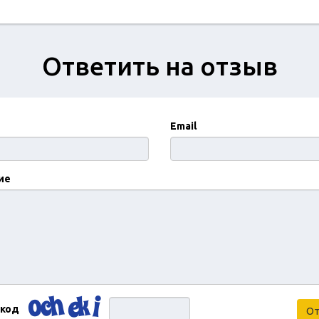
Ответить на отзыв
Email
ие
 код
От