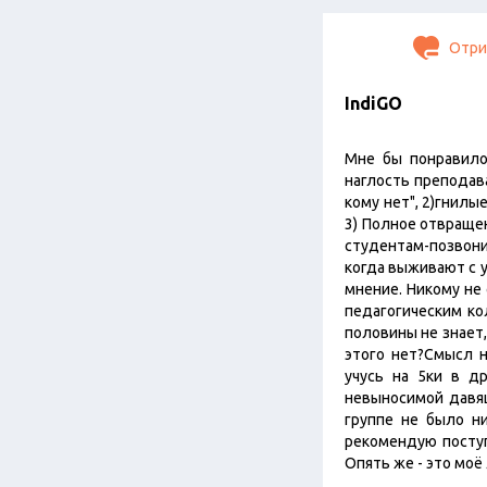
Отри
IndiGO
Мне бы понравилос
наглость преподав
кому нет", 2)гнилые
3) Полное отвраще
студентам-позвони
когда выживают с у
мнение. Никому не
педагогическим ко
половины не знает,
этого нет?Смысл н
учусь на 5ки в д
невыносимой давящ
группе не было ни
рекомендую поступ
Опять же - это моё