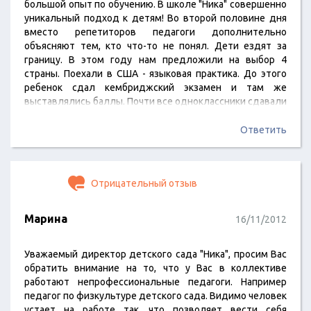
большой опыт по обучению. В школе "Ника" совершенно
уникальный подход к детям! Во второй половине дня
вместо репетиторов педагоги дополнительно
объясняют тем, кто что-то не понял. Дети ездят за
границу. В этом году нам предложили на выбор 4
страны. Поехали в США - языковая практика. До этого
ребенок сдал кембриджский экзамен и там же
выставлялись баллы. Почти все одноклассники сдавали
и почти все на 100 %! Англичане были в шоке! Часто
ездим на экскурсии. Сами не всегда успеваем. Спасибо
Ответить
школе, очень помогает!
Отрицательный отзыв
Марина
16/11/2012
Уважаемый директор детского сада "Ника", просим Вас
обратить внимание на то, что у Вас в коллективе
работают непрофессиональные педагоги. Например
педагог по физкультуре детского сада. Видимо человек
устает на работе так, что позволяет вести себя