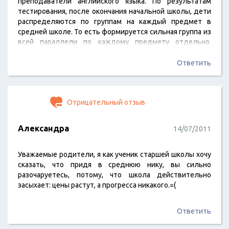
преподаватели английского языка. По результатам
тестирования, после окончания начальной школы, дети
распределяются по группам на каждый предмет в
средней школе. То есть формируется сильная группа из
всей параллели по каждому предмету отдельно.
Оценивается скорость и качество усвоения материала.
Также комиссия Британского совета принимает
Ответить
Кембриджский экзамен по языку.
Отрицательный отзыв
Александра
14/07/2011
Уважаемые родители, я как ученик старшей школы хочу
сказать, что придя в среднюю нику, вы сильно
разочаруетесь, потому, что школа действительно
засыхает: цены растут, а прогресса никакого.=(
Ответить