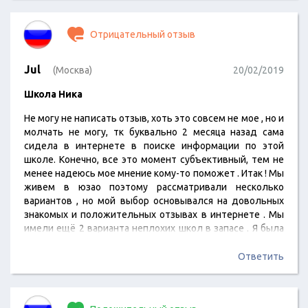
Отрицательный отзыв
Jul
(Москва)
20/02/2019
Школа Ника
Не могу не написать отзыв, хоть это совсем не мое , но и
молчать не могу, тк буквально 2 месяца назад сама
сидела в интернете в поиске информации по этой
школе. Конечно, все это момент субъективный, тем не
менее надеюсь мое мнение кому-то поможет . Итак ! Мы
живем в юзао поэтому рассматривали несколько
вариантов , но мой выбор основывался на довольных
знакомых и положительных отзывах в интернете . Мы
имели ещё 2 варианта неплохих школ в запасе . Я была
наслышана , что в Нике какое-то супер-тестирование ,
которое очень многие не проходят ... берут всего 30%
Ответить
детей и…