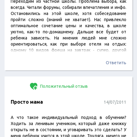
Переходим из частной школы. Проблема выбора, как
всегда. Читали форумы, собирали впечатления и инфо.
Остановились на этой школе, хотя собеседование
пройти сложно (знаний не хватает). Нас привлекло
оптимальное сочетание цены и качества, в школе
уютно, как-то по-домашнему. Дальше все будет от
ребенка зависеть. На мнения людей мне сложно
ориентироваться, как при выборе отеля на отдых:
одному 10 видов фреша на завтрак - супер, другой
скажет, что всего 10 видов, могли бы и больше.
Ответить
Положительный отзыв
Просто мама
14/07/2011
А что такое индивидуальный подход в обучении?
Ходить за ленивым учеником, который даже книжку
открыть не в состоянии, и уговаривать это сделать? У
меня ребёнок учится в этой школе. Трудяга, ничего не