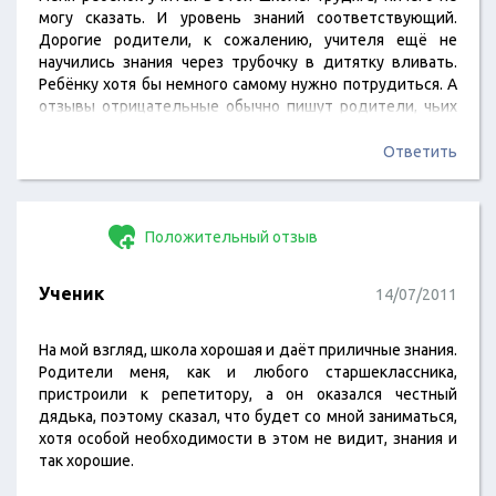
могу сказать. И уровень знаний соответствующий.
Дорогие родители, к сожалению, учителя ещё не
научились знания через трубочку в дитятку вливать.
Ребёнку хотя бы немного самому нужно потрудиться. А
отзывы отрицательные обычно пишут родители, чьих
детей попросили покинуть школу из-за нежелания
учиться или вызывающего поведения. Господа, найдите
Ответить
в себе мужество уйти достойно.
Положительный отзыв
Ученик
14/07/2011
На мой взгляд, школа хорошая и даёт приличные знания.
Родители меня, как и любого старшеклассника,
пристроили к репетитору, а он оказался честный
дядька, поэтому сказал, что будет со мной заниматься,
хотя особой необходимости в этом не видит, знания и
так хорошие.