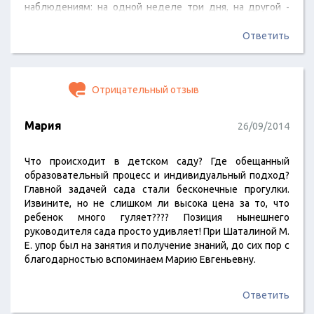
наблюдениям: на одной неделе три дня, на другой -
два, даже если кто-то из них в свободное от
воспитательской работы время ведет факультатив
Ответить
(очень профессиональные люди), то никогда не видела
и не слышала, чтобы они выглядели изможденными, и
это отражалось на отношении к детям.…
Отрицательный отзыв
Мария
26/09/2014
Что происходит в детском саду? Где обещанный
образовательный процесс и индивидуальный подход?
Главной задачей сада стали бесконечные прогулки.
Извините, но не слишком ли высока цена за то, что
ребенок много гуляет???? Позиция нынешнего
руководителя сада просто удивляет! При Шаталиной М.
Е. упор был на занятия и получение знаний, до сих пор с
благодарностью вспоминаем Марию Евгеньевну.
Ответить