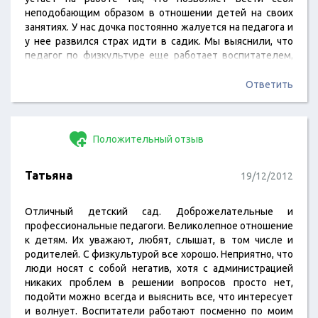
неподобающим образом в отношении детей на своих
занятиях. У нас дочка постоянно жалуется на педагога и
у нее развился страх идти в садик. Мы выяснили, что
педагог по физкультуре еще работает воспитателем,
поэтому устает и начинает срываться на чужих детей.
Прошу Вас разобраться с этой проблемой и определить
Ответить
чем должен заниматься данный педагог, а не
совмещать работу.
Положительный отзыв
Татьяна
19/12/2012
Отличный детский сад. Доброжелательные и
профессиональные педагоги. Великолепное отношение
к детям. Их уважают, любят, слышат, в том числе и
родителей. С физкультурой все хорошо. Неприятно, что
люди носят с собой негатив, хотя с администрацией
никаких проблем в решении вопросов просто нет,
подойти можно всегда и выяснить все, что интересует
и волнует. Воспитатели работают посменно по моим