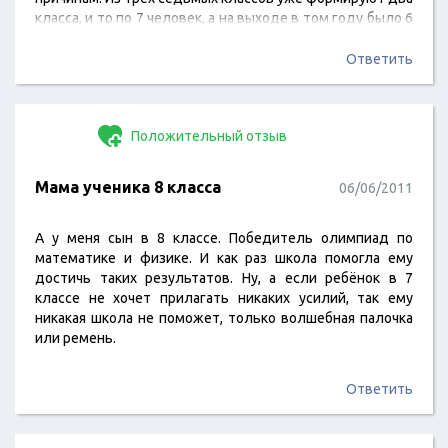
класса, и то по 7 человек, а на выходе в том году было 6
выпускников! Школа нулевая по обещаниям! Если
ребенок сам готов учиться и делает это на 5, мы не
Ответить
замечаем проблем, а…
Положительный отзыв
Мама ученика 8 класса
06/06/2011
А у меня сын в 8 классе. Победитель олимпиад по
математике и физике. И как раз школа помогла ему
достичь таких результатов. Ну, а если ребёнок в 7
классе не хочет прилагать никаких усилий, так ему
никакая школа не поможет, только волшебная палочка
или ремень.
Ответить