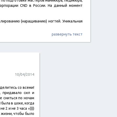
 по подготовке мастеров маникюра, педикюра,
орпорации CND в России. На данный момент
лированию (наращиванию) ногтей. Уникальная
развернуть текст
10/04/2014
делитесь со всеми!
, придавало сил и
е сниться по ночам
 была в шоке, когда
 2 и не 3 часа =))))
о жизни, чтобы было