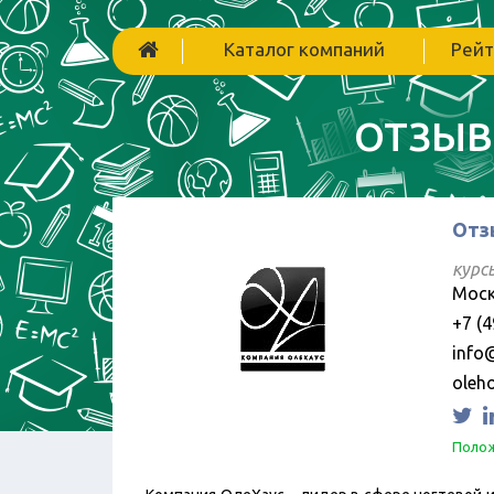
Каталог компаний
Рейт
ОТЗЫВ
Отз
курс
Моск
+7 (4
info
oleho
Полож