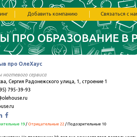
инг
Добавить компанию
Связаться с н
Ы ПРО ОБРАЗОВАНИЕ В 
ыв про ОлеХаус
ы ногтевого сервиса
ва, Сергия Радонежского улица, 1, строение 1
95) 795-39-93
@olehouse.ru
use.ru
ительные 19
/
Отрицательные 22
/
Подозрительные 10