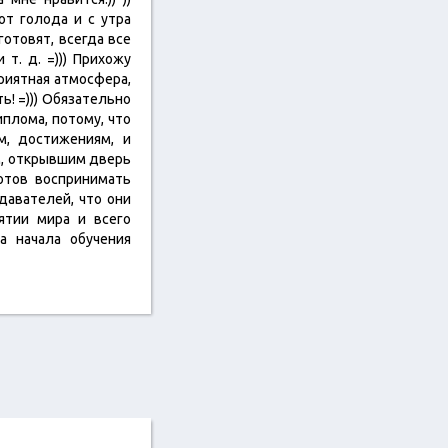
от голода и с утра
готовят, всегда все
т. д. =))) Прихожу
приятная атмосфера,
ь! =))) Обязательно
плома, потому, что
м, достижениям, и
им, открывшим дверь
готов воспринимать
давателей, что они
ятии мира и всего
а начала обучения