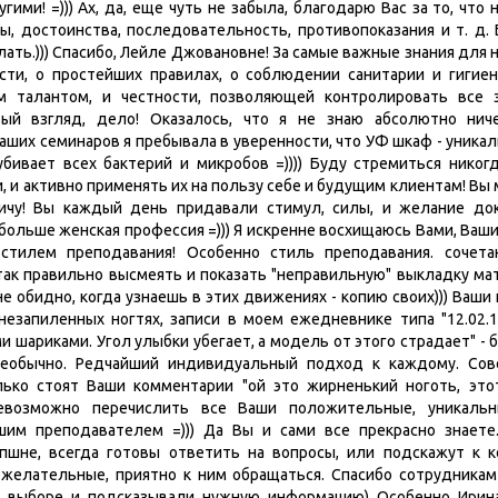
гими! =))) Ах, да, еще чуть не забыла, благодарю Вас за то, что
ы, достоинства, последовательность, противопоказания и т. д.
ать.))) Спасибо, Лейле Джовановне! За самые важные знания для 
сти, о простейших правилах, о соблюдении санитарии и гигие
 талантом, и честности, позволяющей контролировать все
ый взгляд, дело! Оказалось, что я не знаю абсолютно нич
Ваших семинаров я пребывала в уверенности, что УФ шкаф - уника
бивает всех бактерий и микробов =)))) Буду стремиться никог
и, и активно применять их на пользу себе и будущим клиентам! Вы 
ичу! Вы каждый день придавали стимул, силы, и желание док
 больше женская профессия =))) Я искренне восхищаюсь Вами, Ваш
стилем преподавания! Особенно стиль преподавания. сочета
так правильно высмеять и показать "неправильную" выкладку мат
 обидно, когда узнаешь в этих движениях - копию своих))) Ваши 
 незапиленных ногтях, записи в моем ежедневнике типа "12.02.1
 шариками. Угол улыбки убегает, а модель от этого страдает" -
необычно. Редчайший индивидуальный подход к каждому. Со
лько стоят Ваши комментарии "ой это жирненький ноготь, это
Невозможно перечислить все Ваши положительные, уникальны
шим преподавателем =))) Да Вы и сами все прекрасно знаете.
пшне, всегда готовы ответить на вопросы, или подскажут к ко
желательные, приятно к ним обращаться. Спасибо сотрудникам 
в выборе и подсказывали нужную информацию) Особенно Ирина м