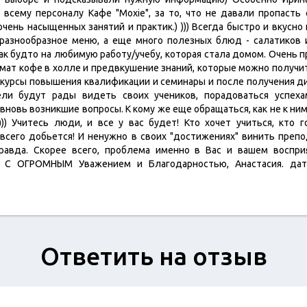
 всему персоналу Кафе "Moxie", за то, что не давали пропасть 
чень насыщенных занятий и практик.) ))) Всегда быстро и вкусно 
разнообразное меню, а еще много полезных блюд - салатиков и 
ак будто на любимую работу/учебу, которая стала домом. Очень 
мат кофе в холле и предвкушение знаний, которые можно получит
 курсы повышения квалификации и семинары и после получения ди
ели будут рады видеть своих учеников, порадоваться успеха
вновь возникшие вопросы. К кому же еще обращаться, как не к н
))) Учитесь люди, и все у вас будет! Кто хочет учиться, кто 
всего добьется! И ненужно в своих "достижениях" винить препо
правда. Скорее всего, проблема именно в Вас и вашем воспри
)) С ОГРОМНЫМ Уважением и Благодарностью, Анастасия. дат
Ответить на отзыв