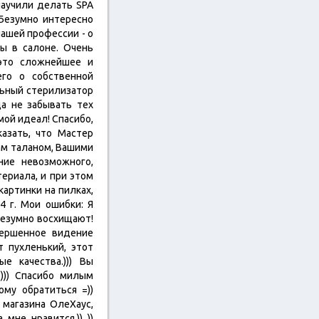
 научили делать SPA
 Безумно интересно
нашей профессии - о
ны в салоне. Очень
 это сложнейшее и
его о собственной
льный стерилизатор
да не забывать тех
мой идеал! Спасибо,
азать, что Мастер
им таланом, Вашими
ние невозможного,
ериала, и при этом
картинки на пилках,
4 г. Мои ошибки: Я
 безумно восхищают!
вершенное видение
т пухленький, этот
е качества.))) Вы
))) Спасибо милым
му обратиться =))
магазина ОлеХаус,
не нравится.)) ))