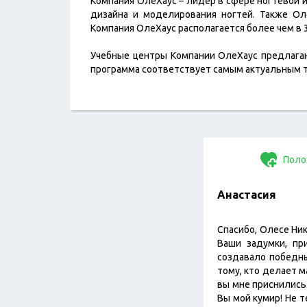
Компания ОлеХаус – лидер в сфере ногтевой 
дизайна и моделирования ногтей. Также О
Компания ОлеХаус располагается более чем в 
Учебные центры Компании ОлеХаус предлагаю
программа соответствует самым актуальным 
Поло
Анастасия
Спасибо, Олесе Ни
Ваши задумки, пр
создавало победны
тому, кто делает м
вы мне приснились.)
Вы мой кумир! Не т