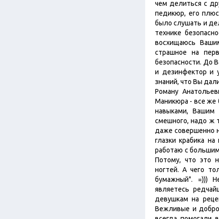
чем делиться с дру
педикюр, его плюс
было слушать и дел
технике безопасно
восхищаюсь Вашим
страшное на перв
безопасности. До 
и дезинфектор и у
знаний, что Вы дал
Роману Анатольев
Маникюра - все же
навыками, Вашим 
смешного, надо ж 
даже совершенно не
глазки крабика на
работаю с большими
Потому, что это 
ногтей. А чего то
бумажный". =))) 
являетесь редчай
девушкам на реце
Вежливые и добро
всегда помогали 