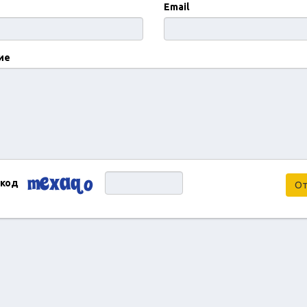
Email
ие
 код
От