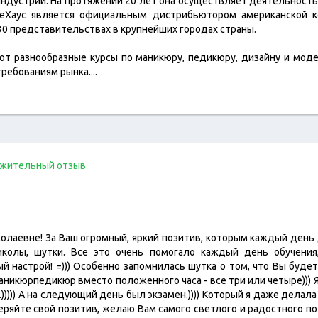
индустрии. На протяжении 20 лет она осуществляет деятельность
леХаус является официальным дистрибьютором американской к
30 представительствах в крупнейших городах страны.
т разнообразные курсы по маникюру, педикюру, дизайну и моде
требованиям рынка.
...
жительный отзыв
колаевне! За Ваш огромный, яркий позитив, которым каждый день 
иколы, шутки. Все это очень помогало каждый день обучения
й настрой! =))) Особенно запомнилась шутка о том, что Вы будет
аникюрпедикюр вместо положенного часа - все три или четыре))) Я
)))) А на следующий день был экзамен.)))) Который я даже делала не
еряйте свой позитив, желаю Вам самого светлого и радостного п