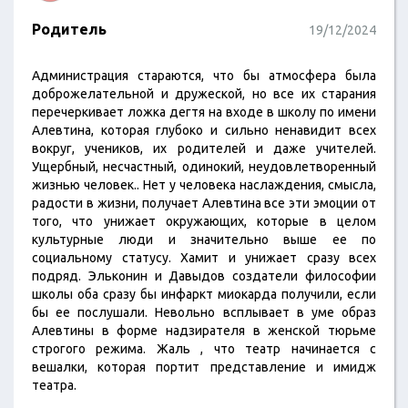
Родитель
19/12/2024
Администрация стараются, что бы атмосфера была
доброжелательной и дружеской, но все их старания
перечеркивает ложка дегтя на входе в школу по имени
Алевтина, которая глубоко и сильно ненавидит всех
вокруг, учеников, их родителей и даже учителей.
Ущербный, несчастный, одинокий, неудовлетворенный
жизнью человек.. Нет у человека наслаждения, смысла,
радости в жизни, получает Алевтина все эти эмоции от
того, что унижает окружающих, которые в целом
культурные люди и значительно выше ее по
социальному статусу. Хамит и унижает сразу всех
подряд. Эльконин и Давыдов создатели философии
школы оба сразу бы инфаркт миокарда получили, если
бы ее послушали. Невольно всплывает в уме образ
Алевтины в форме надзирателя в женской тюрьме
строгого режима. Жаль , что театр начинается с
вешалки, которая портит представление и имидж
театра.