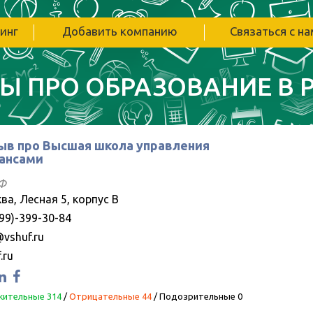
инг
Добавить компанию
Связаться с н
Ы ПРО ОБРАЗОВАНИЕ В 
ыв про Высшая школа управления
ансами
Ф
ва, Лесная 5, корпус B
499)-399-30-84
@vshuf.ru
.ru
ительные 314
/
Отрицательные 44
/
Подозрительные 0