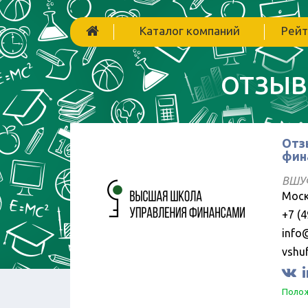
Каталог компаний
Рейт
ОТЗЫВ
Отз
фин
ВШУ
Моск
+7 (
info
vshuf
Полож