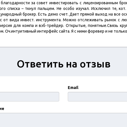
благодарности за совет инвестировать с лицензированным броке
го списка – ткнул пальцем. Не особо изучал. Исключил те, кот
дународный брокер. Есть демо счет. Дает прямой выход на все о
ис от вида инвест. инструмента. Можно отслеживать рынок с лю
версия для компа и вэб-трейдер. Открытые, понятные.Связь кр
. Оч.интуитивный интерфейс сайта. Я с ними форевер и не тольк
Ответить на отзыв
Email
ие