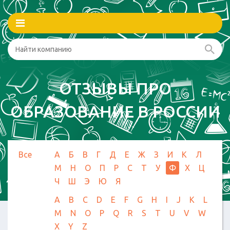
ОТЗЫВЫ ПРО
ОБРАЗОВАНИЕ В РОССИИ
Все
А
Б
В
Г
Д
Е
Ж
З
И
К
Л
М
Н
О
П
Р
С
Т
У
Ф
Х
Ц
Ч
Ш
Э
Ю
Я
A
B
C
D
E
F
G
H
I
J
K
L
M
N
O
P
Q
R
S
T
U
V
W
X
Y
Z