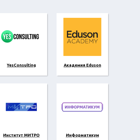
YesConsulting
Академия Eduson
Институт МИТРО
Информатикум