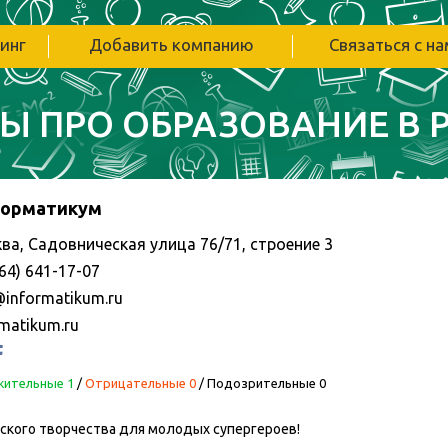
инг
Добавить компанию
Связаться с н
Ы ПРО ОБРАЗОВАНИЕ В 
орматикум
ва, Садовническая улица 76/71, строение 3
64) 641-17-07
@informatikum.ru
rmatikum.ru
ительные 1
/
Отрицательные 0
/
Подозрительные 0
ского творчества для молодых супергероев!