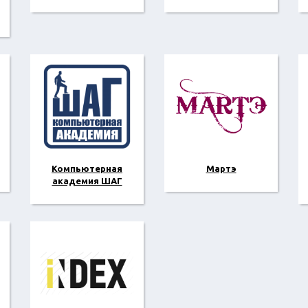
Компьютерная
Мартэ
академия ШАГ