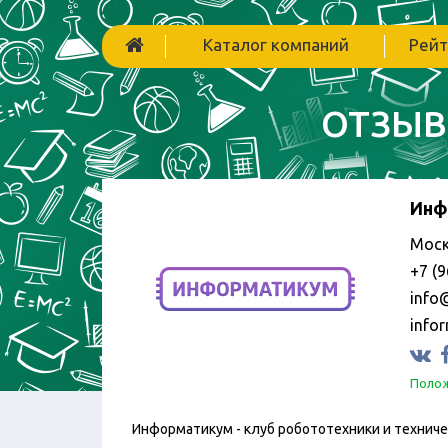
Каталог компаний
Рейт
ОТЗЫВ
Инф
Моск
+7 (9
info
info
Полож
Информатикум - клуб робототехники и техниче