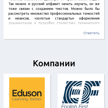
Так можно и русский алфавит начать изучать, он же
тоже связан с созданием текстов. Можно было бы
рассмотреть множество профессиональных тонкостей
и нюансов, «золотые стандарты» оформления
документации и подробно стилистику технического
языка, применяемую при оформлении техдокументации
и т.д., и это было бы действительно нужно и полезно, а
Ответить
не рассказывать по 15 минут о том, что статьи бывают
аналитические и обзорные, например, или что не всегда
в Гугле есть достоверные статьи. А лекция о
специализированном программном обеспечении…
Компании