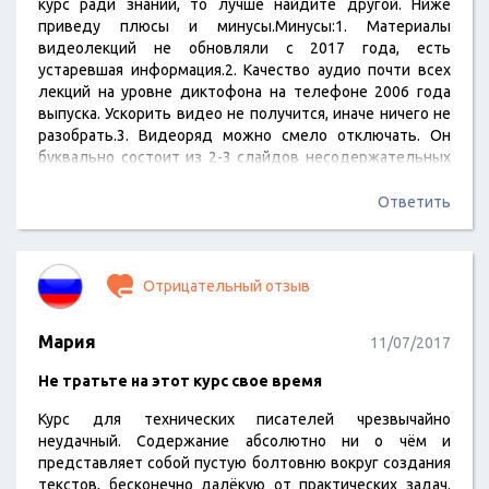
курс ради знаний, то лучше найдите другой. Ниже
приведу плюсы и минусы.Минусы:1. Материалы
видеолекций не обновляли с 2017 года, есть
устаревшая информация.2. Качество аудио почти всех
лекций на уровне диктофона на телефоне 2006 года
выпуска. Ускорить видео не получится, иначе ничего не
разобрать.3. Видеоряд можно смело отключать. Он
буквально состоит из 2-3 слайдов несодержательных
презентаций.4. Очень много воды. Вы будете буквально
слушать 2 часа о том, что есть люди, которые работают
Ответить
на удаленке, когда другие – в офисе. Но когда придет
время полезной информации, она закончится за 15-20
минут.5. Некоторые лекции вводят в…
Отрицательный отзыв
Мария
11/07/2017
Не тратьте на этот курс свое время
Курс для технических писателей чрезвычайно
неудачный. Содержание абсолютно ни о чём и
представляет собой пустую болтовню вокруг создания
текстов, бесконечно далёкую от практических задач.