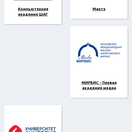
Компьютерная
Мартэ
академия ШАГ
МИРБИС - Первая
академия медиа