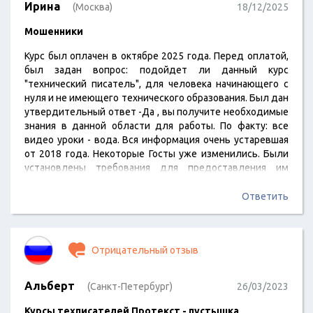
Ирина
(Москва)
18/12/2025
Мошенники
Курс был оплачен в октябре 2025 года. Перед оплатой,
был задан вопрос: подойдет ли данный курс
"технический писатель", для человека начинающего с
нуля и не имеющего технического образования. Был дан
утвердительный ответ -Да , вы получите необходимые
знания в данной области для работы. По факту: все
видео уроки - вода. Вся информация очень устаревшая
от 2018 года. Некоторые Госты уже изменились. Были
установлены требования для предоставления им
итоговой работы, но как ее делать, с чего начитать,
информации 0! Считаю, что данная организация
Ответить
мошенники. Деньги не вернули при отказе выполнения
итоговой работы.
Отрицательный отзыв
Альберт
(Санкт-Петербург)
26/03/2023
Курсы техписателей Протекст - пустышка