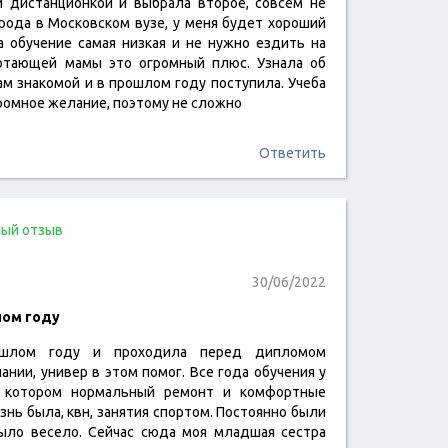
 дистанционкой и выбрала второе, совсем не
читать отзыв
орода в Московском вузе, у меня будет хороший
а обучение самая низкая и не нужно ездить на
ботающей мамы это огромный плюс. Узнала об
м знакомой и в прошлом году поступила. Учеба
громное желание, поэтому не сложно
Ответить
ый отзыв
30/06/2022
лом году
ошлом году и проходила перед дипломом
читать отзыв
нии, универ в этом помог. Все года обучения у
 котором нормальный ремонт и комфортные
знь была, квн, занятия спортом. Постоянно были
ыло весело. Сейчас сюда моя младшая сестра