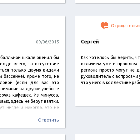
Отрицательн
Сергей
09/06/2015
ятибалльной шкале оценил бы
Как хотелось бы верить, ч
ежде всего, за отсутствие
отличием уже в прошлом. 
аться только двумя видами
региона просто могут не 
 бассейне). Кроме того, не
руководитель с вопросами 
оловой (если для вас это
что у него в коллективе ра
внимание на другие учебные
рочка кафешек. Из минусов,
рвых, здесь не берут взятки.
ут нигде и никогда, это не
Ответить