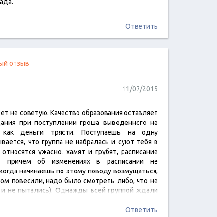
ада.
Ответить
ый отзыв
11/07/2015
ет не советую. Качество образования оставляет
читать отзыв
щания при поступлении гроша выведенного не
 как деньги трясти. Поступаешь на одну
вается, что группа не набралась и суют тебя в
 относятся ужасно, хамят и грубят, расписание
о, причем об изменениях в расписании не
когда начинаешь по этому поводу возмущаться,
ром повесили, надо было смотреть либо, что не
о и не пытались). Однажды всей группой ждали
а он так и не пришел. Когда стали…
Ответить