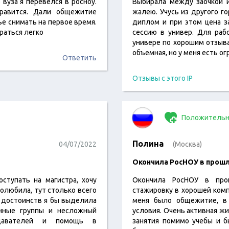
 вуза я перевелся в росноу.
Выбирала между заочкой и
равится. Дали общежитие
жалею. Учусь из другого г
ье снимать на первое время.
диплом и при этом цена з
раться легко
сессию в универ. Для ра
универе по хорошим отзыва
объемная, но у меня есть о
Ответить
Отзывы с этого IP
Положительн
Полина
04/07/2022
(Москва)
Окончила РосНОУ в прош
ступать на магистра, хочу
Окончила РосНОУ в пр
полюбила, тут столько всего
стажировку в хорошей компа
х достоинств я бы выделила
меня было общежитие, в
енные группы и несложный
условия. Очень активная жи
одавателей и помощь в
занятия помимо учебы и б