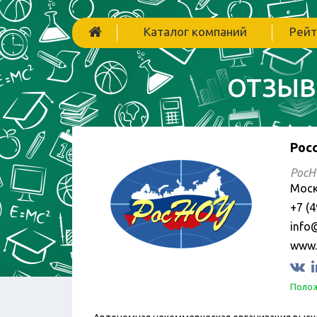
Каталог компаний
Рейт
ОТЗЫВ
Рос
РосН
Моск
+7 (4
info
www.
Полож