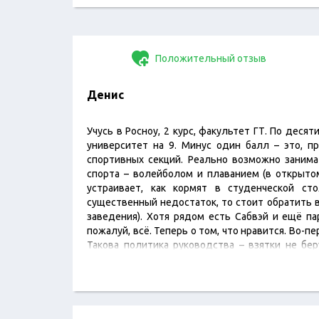
Положительный отзыв
Денис
Учусь в Росноу, 2 курс, факультет ГТ. По дес
университет на 9. Минус один балл – это, пр
спортивных секций. Реально возможно заним
спорта – волейболом и плаванием (в открытом
устраивает, как кормят в студенческой ст
существенный недостаток, то стоит обратить 
заведения). Хотя рядом есть Сабвэй и ещё па
пожалуй, всё. Теперь о том, что нравится. Во-пе
Такова политика руководства – взятки не бер
зависит от того,…