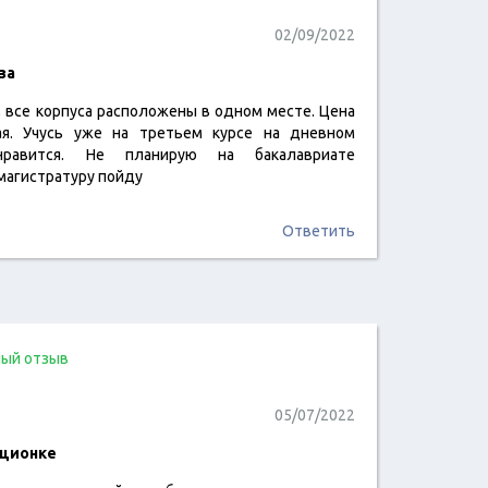
02/09/2022
за
, все корпуса расположены в одном месте. Цена
читать отзыв
ая. Учусь уже на третьем курсе на дневном
равится. Не планирую на бакалавриате
 магистратуру пойду
Ответить
ый отзыв
05/07/2022
нционке