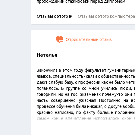
прохождении стажировки перед дипломом
Отзывы с этого IP
Отзывы с этого компьютера
Отрицательный отзыв
Наталья
Закончила в этом году факультет гуманитарны
языков, специальность- связи с общественность
дают слабую базу, о профессии как не было четк
появилось. В группе со мной учились люди, 
говорили, но на гос. экзаменах почему-то они
часть совершенно ужасная! Постоянно на вс
процессе обучения была никакая, о досуге вообщ
красиво написано, по факту больше половины 
самом конце впечатление испортилось оконча
затянули с выдачей дипломов, время гос. экза