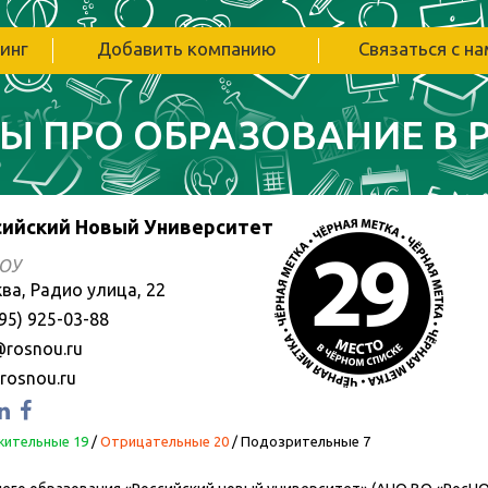
инг
Добавить компанию
Связаться с н
Ы ПРО ОБРАЗОВАНИЕ В 
сийский Новый Университет
ОУ
ва, Радио улица, 22
95) 925-03-88
@rosnou.ru
rosnou.ru
ительные 19
/
Отрицательные 20
/
Подозрительные 7