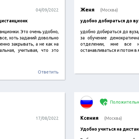
Женя
04/09/2022
(Москва)
дистанционк
удобно добираться до ву
нционки. Это очень удобно,
удобно добираться до вуза
 все, хоть заданий довольно
за обучение демократичн
нно закрывать, а не как на
отделении, мне все н
льная, учитывая, что это
останавливаться и потом в
Ответить
Положительн
Ксения
17/08/2022
(Москва)
Удобно учиться на диста