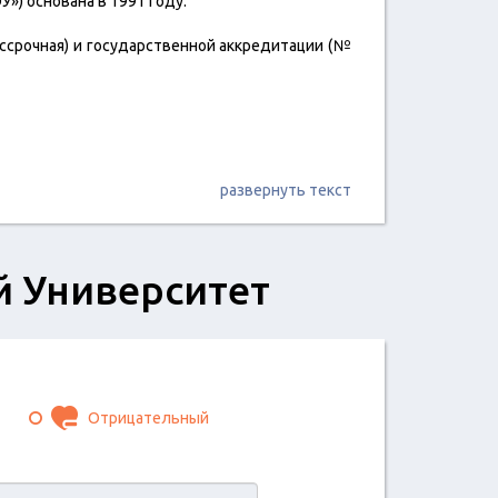
») основана в 1991 году.
ссрочная) и государственной аккредитации (№
развернуть текст
й Университет
Отрицательный