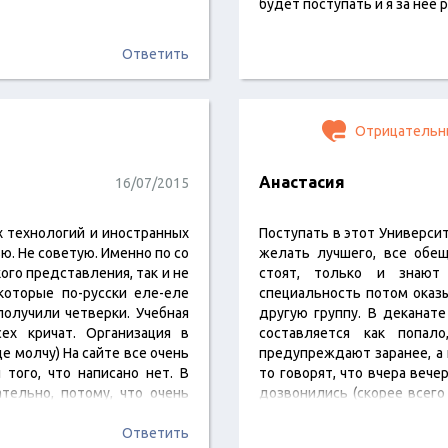
будет поступать и я за нее р
Ответить
Отрицательн
Анастасия
16/07/2015
х технологий и иностранных
Поступать в этот Университ
ю. Не советую. Именно по со
желать лучшего, все обе
ого представления, так и не
стоят, только и знают
которые по-русски еле-еле
специальность потом оказы
 получили четверки. Учебная
другую группу. В деканате
ех кричат. Организация в
составляется как попал
е молчу) На сайте все очень
предупреждают заранее, а 
того, что написано нет. В
то говорят, что вчера вече
тельно, потому, что очень
дозвонились (скорее всег
менов несколько…
преподавателя на экзамен, 
Ответить